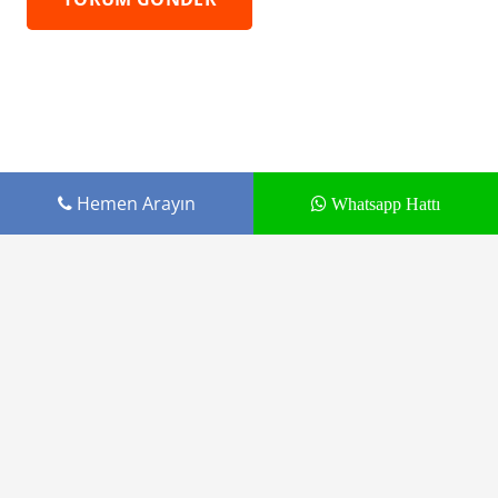
Hemen Arayın
Whatsapp Hattı
Cepustam.com Budak İletişim ürünüdür
Tamir Hizmetleri
Markalar