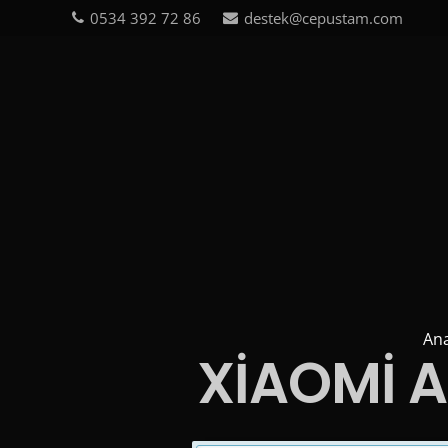
0534 392 72 86
destek@cepustam.com
An
XİAOMİ A