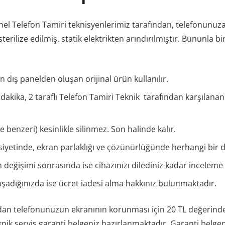
l Telefon Tamiri teknisyenlerimiz tarafından, telefonunuza öz
rilize edilmiş, statik elektrikten arındırılmıştır. Bununla bi
dış panelden oluşan orijinal ürün kullanılır.
dakika, 2 taraflı Telefon Tamiri Teknik tarafından karşılan
e benzeri) kesinlikle silinmez. Son halinde kalır.
iyetinde, ekran parlaklığı ve çözünürlüğünde herhangi bir
n değişimi sonrasında ise cihazınızı dilediniz kadar incelem
şadığınızda ise ücret iadesi alma hakkınız bulunmaktadır.
dan telefonunuzun ekranının korunması için 20 TL değerinde
ik servis garanti belgeniz hazırlanmaktadır. Garanti belgeniz