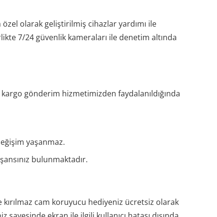
el olarak geliştirilmiş cihazlar yardımı ile
rlikte 7/24 güvenlik kameraları ile denetim altında
an kargo gönderim hizmetimizden faydalanıldığında
 değişim yaşanmaz.
e şansınız bulunmaktadır.
 kırılmaz cam koruyucu hediyeniz ücretsiz olarak
 sayesinde ekran ile ilgili kullanıcı hatası dışında