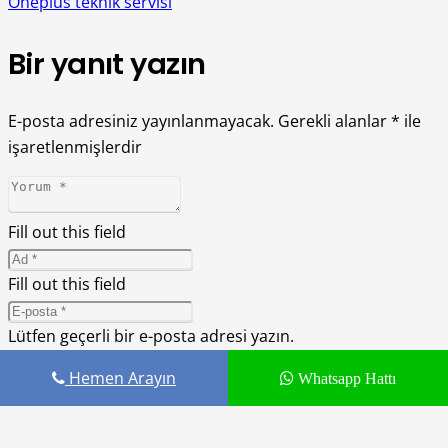
Oneplus teknik servisi
Bir yanıt yazın
E-posta adresiniz yayınlanmayacak.
Gerekli alanlar
*
ile
işaretlenmişlerdir
Fill out this field
Fill out this field
Lütfen geçerli bir e-posta adresi yazın.
Daha sonraki yorumlarımda kullanılması için adım, e-
Hemen Arayın
Whatsapp Hattı
posta adresim ve site adresim bu tarayıcıya kaydedilsin.
You need to agree with the terms to proceed