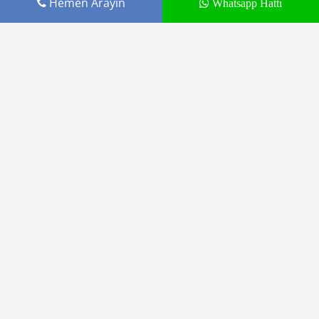
Hemen Arayın
Whatsapp Hattı
Cepustam.com Budak İletişim ürünüdür
Tamir Hizmetleri
Markalar
Blog
Kargo Gönderimi