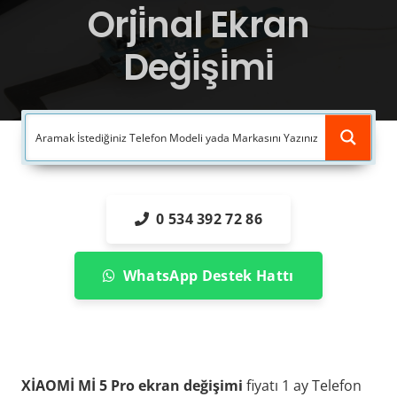
Orji̇nal Ekran
Deği̇şi̇mi̇
0 534 392 72 86
WhatsApp Destek Hattı
XİAOMİ Mİ 5 Pro ekran değişimi
fiyatı 1 ay Telefon