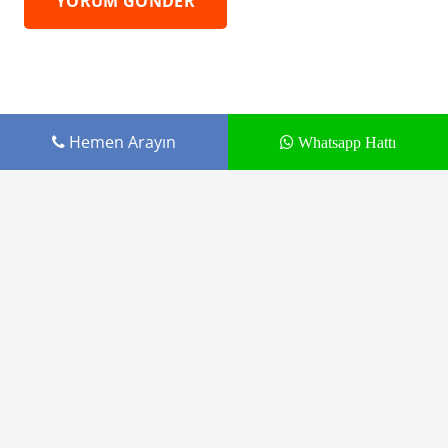
YORUM GÖNDER
Hemen Arayın
Whatsapp Hattı
Cepustam.com Budak İletişim ürünüdür
Tamir Hizmetleri