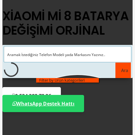
XİAOMİ Mİ 8 BATARYA
DEĞİŞİMİ ORJİNAL
Ara
Filter by Ürün kategorileri
0 534 392 72 86
WhatsApp Destek Hattı