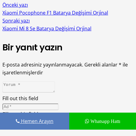
Önceki yazı
Xi̇aomi̇ Pocophone F1 Batarya Deği̇şi̇mi̇ Orji̇nal
Sonraki yazı
Xi̇aomi̇ Mi̇ 8 Se Batarya Deği̇şi̇mi̇ Orji̇nal
Bir yanıt yazın
E-posta adresiniz yayınlanmayacak.
Gerekli alanlar
*
ile
işaretlenmişlerdir
Fill out this field
Fill out this field
Hemen Arayın
Whatsapp Hattı
Lütfen geçerli bir e-posta adresi yazın.