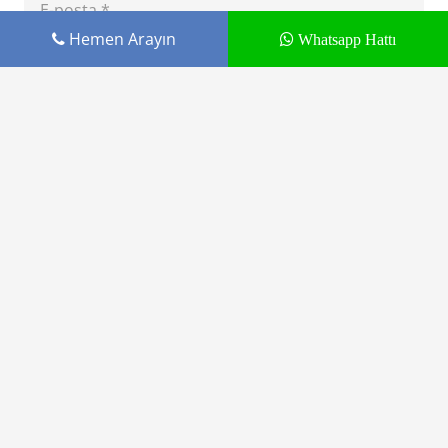
Hemen Arayın
Whatsapp Hattı
Daha sonraki yorumlarımda kullanılması için
adım, e-posta adresim ve site adresim bu
tarayıcıya kaydedilsin.
YORUM GÖNDER