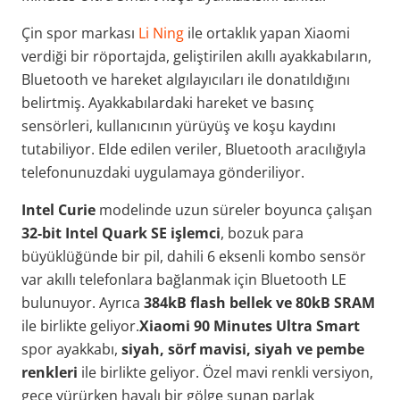
Çin spor markası
Li Ning
ile ortaklık yapan Xiaomi
verdiği bir röportajda, geliştirilen akıllı ayakkabıların,
Bluetooth ve hareket algılayıcıları ile donatıldığını
belirtmiş. Ayakkabılardaki hareket ve basınç
sensörleri, kullanıcının yürüyüş ve koşu kaydını
tutabiliyor. Elde edilen veriler, Bluetooth aracılığıyla
telefonunuzdaki uygulamaya gönderiliyor.
Intel Curie
modelinde uzun süreler boyunca çalışan
32-bit Intel Quark SE işlemci
, bozuk para
büyüklüğünde bir pil, dahili 6 eksenli kombo sensör
var akıllı telefonlara bağlanmak için Bluetooth LE
bulunuyor. Ayrıca
384kB flash bellek ve 80kB SRAM
ile birlikte geliyor.
Xiaomi 90 Minutes Ultra Smart
spor ayakkabı,
siyah, sörf mavisi, siyah ve pembe
renkleri
ile birlikte geliyor. Özel mavi renkli versiyon,
gece yürürken havalı bir gölge sunan parlak