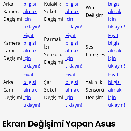
Arka
bilgisi
Kulaklık
bilgisi
bilgisi
Wifi
Kamera
almak
Soketi
almak
almak
Değişimi
Değişimi
için
Değişimi
için
için
tıklayın!
tıklayın!
tıklayın!
Fiyat
Fiyat
Fiyat
Parmak
Kamera
bilgisi
bilgisi
bilgisi
İzi
Ses
Camı
almak
almak
almak
Sensörü
Entegresi
Değişimi
için
için
için
Değişimi
tıklayın!
tıklayın!
tıklayın!
Fiyat
Fiyat
Fiyat
Arka
bilgisi
Şarj
bilgisi
Yakınlık
bilgisi
Cam
almak
Soketi
almak
Sensörü
almak
Değişimi
için
Değişimi
için
Değişimi
için
tıklayın!
tıklayın!
tıklayın!
Ekran Değişimi Yapan Asus