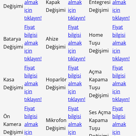
almak
Kapak
almak
Entegresi
almak
Değişimi
için
Değişimi
için
Değişimi
için
tıklayın!
tıklayın!
tıklayın!
Fiyat
Fiyat
Fiyat
bilgisi
bilgisi
Home
bilgisi
Batarya
Ahize
almak
almak
Tuşu
almak
Değişimi
Değişimi
için
için
Değişimi
için
tıklayın!
tıklayın!
tıklayın!
Fiyat
Fiyat
Fiyat
Açma
bilgisi
bilgisi
bilgisi
Kasa
Hoparlör
Kapama
almak
almak
almak
Değişimi
Değişimi
Tuşu
için
için
için
Değişimi
tıklayın!
tıklayın!
tıklayın!
Fiyat
Fiyat
Fiyat
Ses Açma
Ön
bilgisi
bilgisi
bilgisi
Mikrofon
Kapama
Kamera
almak
almak
almak
Değişimi
Tuşu
Değişimi
için
için
için
Değişimi