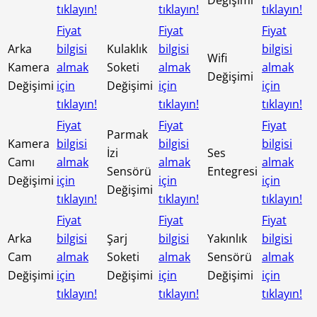
tıklayın!
tıklayın!
tıklayın!
Fiyat
Fiyat
Fiyat
Arka
bilgisi
Kulaklık
bilgisi
bilgisi
Wifi
Kamera
almak
Soketi
almak
almak
Değişimi
Değişimi
için
Değişimi
için
için
tıklayın!
tıklayın!
tıklayın!
Fiyat
Fiyat
Fiyat
Parmak
Kamera
bilgisi
bilgisi
bilgisi
İzi
Ses
Camı
almak
almak
almak
Sensörü
Entegresi
Değişimi
için
için
için
Değişimi
tıklayın!
tıklayın!
tıklayın!
Fiyat
Fiyat
Fiyat
Arka
bilgisi
Şarj
bilgisi
Yakınlık
bilgisi
Cam
almak
Soketi
almak
Sensörü
almak
Değişimi
için
Değişimi
için
Değişimi
için
tıklayın!
tıklayın!
tıklayın!