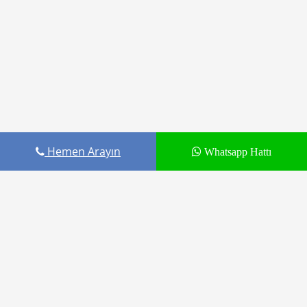
Hemen Arayın
Whatsapp Hattı
Cepustam.com Budak İletişim ürünüdür