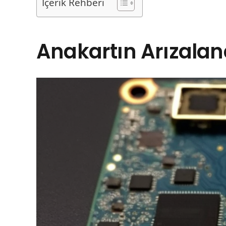
İçerik Rehberi
Anakartın Arızaland