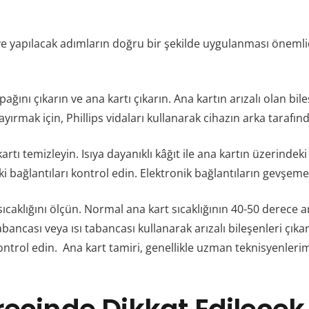
e yapılacak adımların doğru bir şekilde uygulanması önemlidir
ağını çıkarın ve ana kartı çıkarın. Ana kartın arızalı olan bile
yırmak için, Phillips vidaları kullanarak cihazın arka tarafınd
rtı temizleyin. Isıya dayanıklı kâğıt ile ana kartın üzerindeki to
eki bağlantıları kontrol edin. Elektronik bağlantıların gevşem
tın sıcaklığını ölçün. Normal ana kart sıcaklığının 40-50 dere
ancası veya ısı tabancası kullanarak arızalı bileşenleri çıkarı
kontrol edin. Ana kart tamiri, genellikle uzman teknisyenlerim