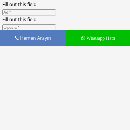
Fill out this field
Fill out this field
Lütfen geçerli bir e-posta adresi yazın.
Hemen Arayın
Whatsapp Hattı
Daha sonraki yorumlarımda kullanılması için adım, e-
posta adresim ve site adresim bu tarayıcıya kaydedilsin.
You need to agree with the terms to proceed
YORUM GÖNDER