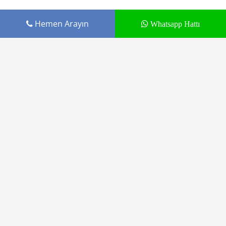
Hemen Arayın
Whatsapp Hattı
Cepustam.com Budak İletişim ürünüdür
Tamir Hizmetleri
Markalar
Blog