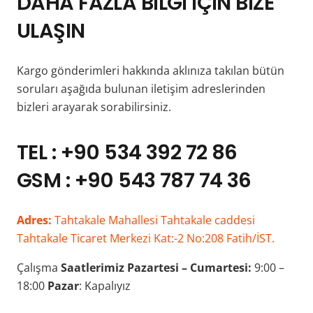
DAHA FAZLA BİLGİ İÇİN BİZE
ULAŞIN
Kargo gönderimleri hakkında aklınıza takılan bütün
soruları aşağıda bulunan iletişim adreslerinden
bizleri arayarak sorabilirsiniz.
TEL : +90 534 392 72 86
GSM : +90 543 787 74 36
Adres:
Tahtakale Mahallesi Tahtakale caddesi
Tahtakale Ticaret Merkezi Kat:-2 No:208 Fatih/İST.
Çalışma
Saatlerimiz
Pazartesi – Cumartesi:
9:00 –
18:00
Pazar
: Kapalıyız