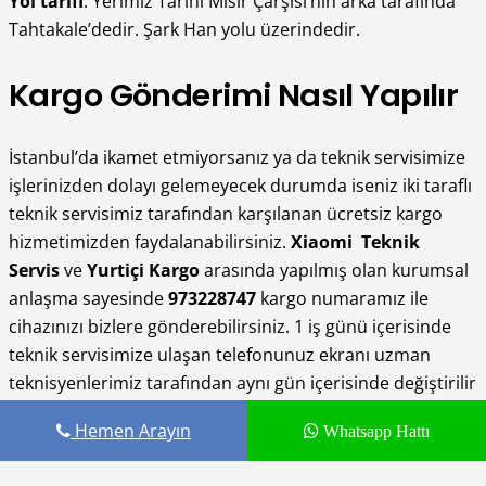
Yol tarifi
: Yerimiz Tarihi Mısır Çarşısı’nın arka tarafında
Tahtakale’dedir. Şark Han yolu üzerindedir.
Kargo Gönderimi Nasıl Yapılır
İstanbul’da ikamet etmiyorsanız ya da teknik servisimize
işlerinizden dolayı gelemeyecek durumda iseniz iki taraflı
teknik servisimiz tarafından karşılanan ücretsiz kargo
hizmetimizden faydalanabilirsiniz.
Xiaomi Teknik
Servis
ve
Yurtiçi Kargo
arasında yapılmış olan kurumsal
anlaşma sayesinde
973228747
kargo numaramız ile
cihazınızı bizlere gönderebilirsiniz. 1 iş günü içerisinde
teknik servisimize ulaşan telefonunuz ekranı uzman
teknisyenlerimiz tarafından aynı gün içerisinde değiştirilir
ve sizlere geri gönderimi yapılır. Kargo gönderimi
Hemen Arayın
Whatsapp Hattı
hakkında daha detaylı bilgi sahibi olabilmek için
Kargo
Gönderimi
sayfamızı ziyaret edebilirsiniz.