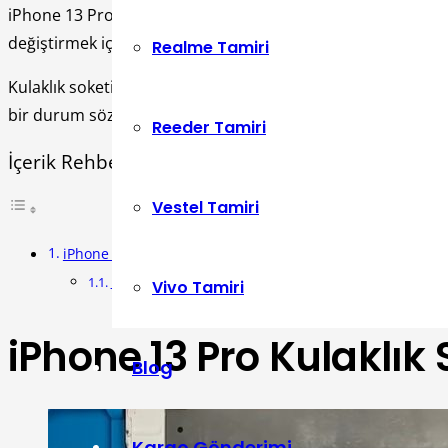
iPhone 13 Pro’nun kulaklık soketini değiştirmek, cihazınızın g
değiştirmek için gerekli detaylı bilgiyi size verecektir.
Realme Tamiri
Kulaklık soketi değişiminin fiyatı, cihazınızın modeline ve ö
bir durum söz konusu değildir. Teknik servis yetkilisi, bu k
Reeder Tamiri
İçerik Rehberi
Vestel Tamiri
iPhone 13 Pro Kulaklık Soketi Değişimi Fiyatı
iPhone 13 Pro Kulaklık Soketi Değişimi
Vivo Tamiri
iPhone 13 Pro Kulaklık 
Blog
Kargo Gönderimi