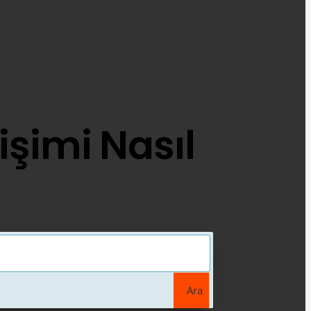
işimi Nasıl
Ara