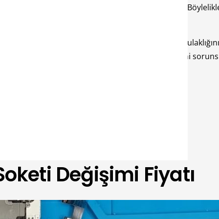
aranti süresi dahilinde ücretsiz olarak yapılabilir. Böylelikle t
zellikle türüne göre değişecektir. Ayrıca cihazınızın kulaklığı
onuda size yardımcı olup ve kulaklık soketi değişimini sorunsu
Soketi Değişimi Fiyatı