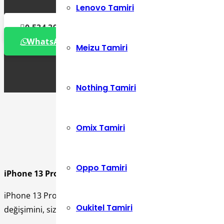
Lenovo Tamiri
0 534 392 72 86
WhatsApp Destek Hattı
Meizu Tamiri
Nothing Tamiri
Omix Tamiri
Oppo Tamiri
iPhone 13 Pro kulaklık soketi değişimi nasıl yapılır
soru
iPhone 13 Pro kulaklık soketi değişimi Apple yetkililerinin 
Oukitel Tamiri
değişimini, size en iyi hizmeti sağlamak için yalnızca yetkil