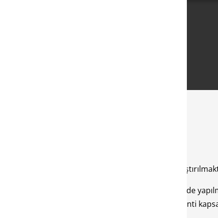
Filter by Ürün kategorileri
su birçok iPhone kullanıcısı tarafından merakla araştırılmakt
kontrolünde kaliteli ve aynı zamanda güvenli bir şekilde yapıl
i servislerde yapmaktadır. Aksi halde bu yüzden garanti kapsam