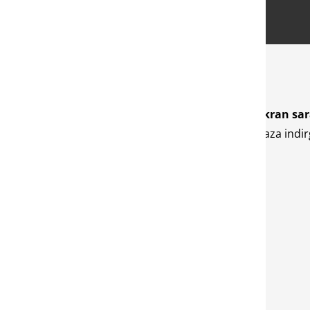
 çıkabilmektedir. Bunlardan en önemlisi de
Xiaomi ekran sa
nı hem de ekrandan alınabilecek performansı en aza indirge
 Mi?