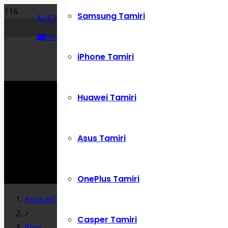
Samsung Tamiri
0534 392 72 86
destek@cepustam.com
iPhone Tamiri
Huawei Tamiri
Asus Tamiri
OnePlus Tamiri
Anasayfa
Casper Tamiri
Blog