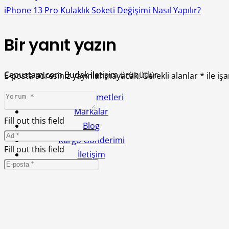
iPhone 13 Pro Kulaklık Soketi Değişimi Nasıl Yapılır?
Bir yanıt yazın
Cepustam.com Budak İletişim ürünüdür
E-posta adresiniz yayınlanmayacak.
Gerekli alanlar
*
ile iş
Tamir Hizmetleri
Markalar
Fill out this field
Blog
Kargo Gönderimi
Fill out this field
İletişim
Lütfen geçerli bir e-posta adresi yazın.
Daha sonraki yorumlarımda kullanılması için adım, e-po
You need to agree with the terms to proceed