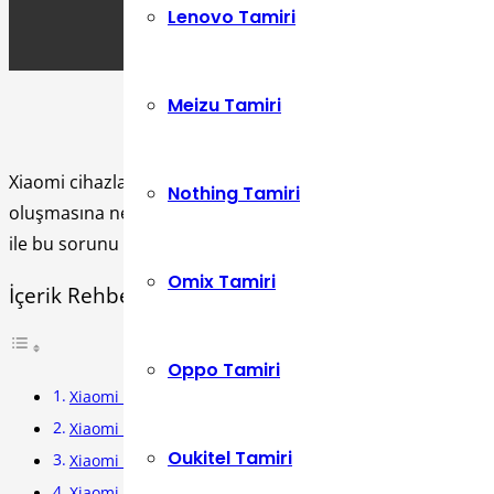
Lenovo Tamiri
Meizu Tamiri
Xiaomi cihazların ekranlarında bazı kalıcı sorunlar ortaya
Nothing Tamiri
oluşmasına neden olan bu görüntüler hem telefon kullanımı
ile bu sorunu en hızlı şekilde ortadan kaldırabiliyoruz.
Omix Tamiri
İçerik Rehberi
Oppo Tamiri
Xiaomi Ekran Sararması Sorunu Nedir?
Xiaomi Telefonun Ekranı Sarardı Ne Yapmalıyım?
Oukitel Tamiri
Xiaomi Model Telefondaki Sarı Leke Nasıl Çıkar?
Xiaomi Ekran Sararması Sorunu Garanti Kapsamına Girer