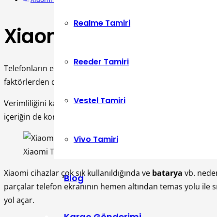
Realme Tamiri
Xiaomi Ekran Sararma
Reeder Tamiri
Telefonların ekranlarının altında onlara güç ve görüntü 
faktörlerden dolayı zaman içerisinde verimliliğini kaybeder
Vestel Tamiri
Verimliliğini kaybeden ekran parçaları da zaman içerisinde ö
içeriğin de konusu olan “
Xiaomi ekran sararması sorunu
Vivo Tamiri
Xiaomi Telefonun Ekranı Sarardı Ne Yapmalıyım
Xiaomi cihazlar çok sık kullanıldığında ve
batarya
vb. neden
Blog
parçalar telefon ekranının hemen altından temas yolu ile s
yol açar.
Kargo Gönderimi