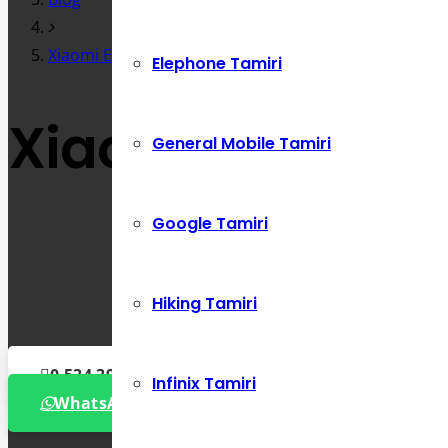
Xiaomi Ekran Sararması Sorunu ve Çözümü
Elephone Tamiri
Xiaomi Ekran S
General Mobile Tamiri
Google Tamiri
Hiking Tamiri
0 534 392 72 86
Infinix Tamiri
WhatsApp Destek Hattı