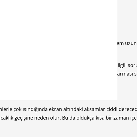
sı Sorunu Nedir?
sağlayan bazı aksamlar bulunmaktadır. Bu aksamlar hem uzu
.
zellikle ekranın dış tarafında kullanıcının telefonla ilgili 
” şeklinde karşımıza çıkıyor. Peki nedir bu ekran sararması
lerle çok ısındığında ekran altındaki aksamlar ciddi dereced
ıcaklık geçişine neden olur. Bu da oldukça kısa bir zaman iç