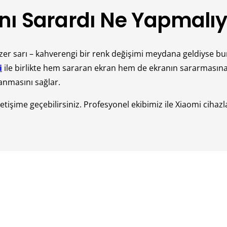
nı Sarardı Ne Yapmalı
zer sarı – kahverengi bir renk değişimi meydana geldiyse 
i
ile birlikte hem sararan ekran hem de ekranın sararmasına n
llanmasını sağlar.
tişime geçebilirsiniz. Profesyonel ekibimiz ile Xiaomi cihazl
k fazla ısınmamasına ve gün içerisinde daha az kullanmaya d