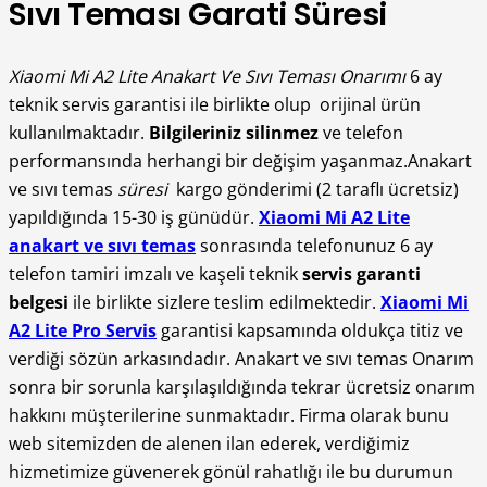
Sıvı Teması Garati Süresi
Xiaomi Mi A2 Lite Anakart Ve Sıvı Teması Onarımı
6 ay
teknik servis garantisi ile birlikte olup orijinal ürün
kullanılmaktadır.
Bilgileriniz silinmez
ve telefon
performansında herhangi bir değişim yaşanmaz.Anakart
ve sıvı temas
süresi
kargo gönderimi (2 taraflı ücretsiz)
yapıldığında 15-30 iş günüdür.
Xiaomi Mi A2 Lite
anakart ve sıvı temas
sonrasında telefonunuz 6 ay
telefon tamiri imzalı ve kaşeli teknik
servis garanti
belgesi
ile birlikte sizlere teslim edilmektedir.
Xiaomi Mi
A2 Lite Pro Servis
garantisi kapsamında oldukça titiz ve
verdiği sözün arkasındadır. Anakart ve sıvı temas Onarım
sonra bir sorunla karşılaşıldığında tekrar ücretsiz onarım
hakkını müşterilerine sunmaktadır. Firma olarak bunu
web sitemizden de alenen ilan ederek, verdiğimiz
hizmetimize güvenerek gönül rahatlığı ile bu durumun