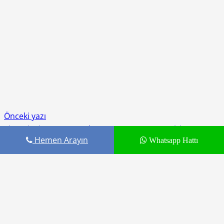
Önceki yazı
Xiaomi Mi Note 10 Anakart ve Sıvı Temas Tamiri
Hemen Arayın
Whatsapp Hattı
Sonraki yazı
Xiaomi Redmi S2 Anakart ve Sıvı Temas Tamiri
1
Yorum
.
Yeni Yorum