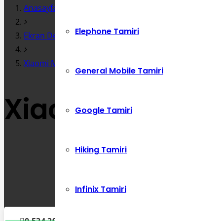
Anasayfa
Elephone Tamiri
Ekran Değişimi
Xiaomi Mi Note 10 Anakart ve Sıvı Temas Tamiri
General Mobile Tamiri
Xiaomi Mi Note 
Google Tamiri
Hiking Tamiri
Infinix Tamiri