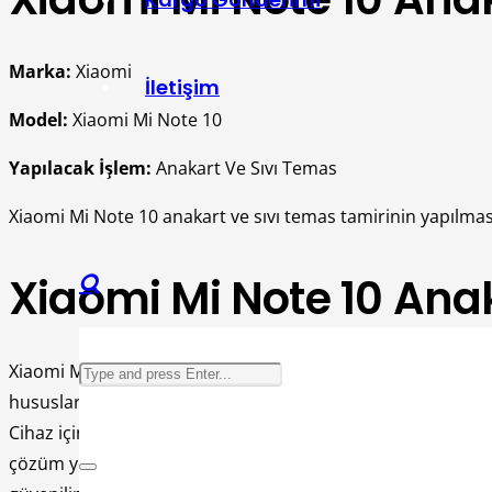
Marka:
Xiaomi
İletişim
Model:
Xiaomi Mi Note 10
Yapılacak İşlem:
Anakart Ve Sıvı Temas
Xiaomi Mi Note 10 anakart ve sıvı temas tamirinin yapılm
Xiaomi Mi Note 10 Anak
Xiaomi Mi Note 10 Anakart ve Sıvı Temas Tamiri ile ilgili o
hususlardan birisi de daha çok anakart ile ilgili olduğunu s
Cihaz için anakart en önemli işlevsel donanım parçalarından 
çözüm yollarından birisi de tamirciye vermektir. Fakat bura