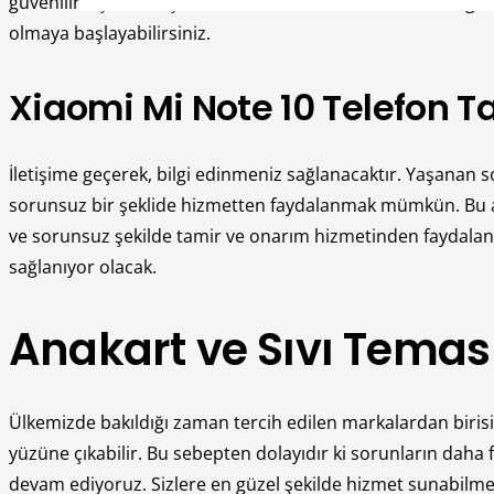
güvenilir kişilere başvurmalısınız. Firmamız son derece gü
olmaya başlayabilirsiniz.
Xiaomi Mi Note 10 Telefon Ta
İletişime geçerek, bilgi edinmeniz sağlanacaktır. Yaşanan
sorunsuz bir şeklide hizmetten faydalanmak mümkün. Bu al
ve sorunsuz şekilde tamir ve onarım hizmetinden faydalanı
sağlanıyor olacak.
Anakart ve Sıvı Temas
Ülkemizde bakıldığı zaman tercih edilen markalardan birisi o
yüzüne çıkabilir. Bu sebepten dolayıdır ki sorunların da
devam ediyoruz. Sizlere en güzel şekilde hizmet sunabil