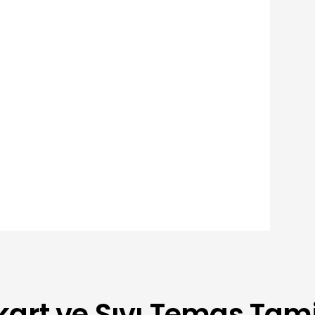
lır?
i
kart ve Sıvı Temas Tami