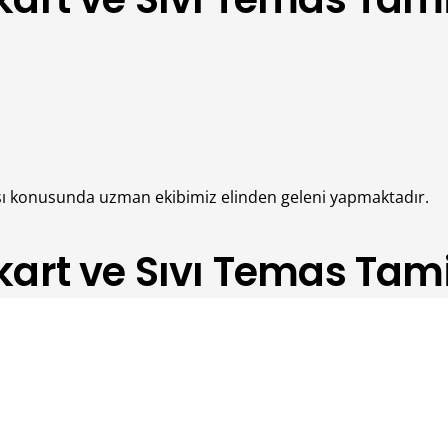
ası konusunda uzman ekibimiz elinden geleni yapmaktadır.
art ve Sıvı Temas Tamir
larak üst düzey kaliteye sahip bir hizmet arıyorsanız doğru 
öylemek mümkün. Çünkü anakart ile ilgili olareak herhangi bir
biri olma özelliğine sahiptir. Bu nedenden dolayıdır ki bu tü
da cihaz kullanıcılarının mutlaka dikkat etmesi gereken fakt