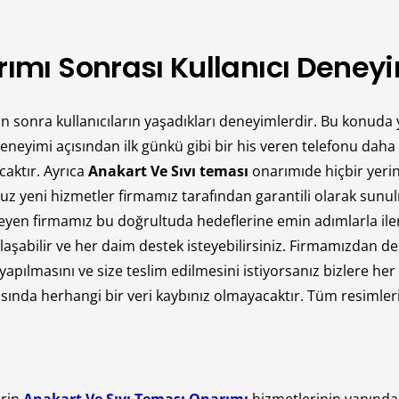
ımı Sonrası Kullanıcı Deney
an sonra kullanıcıların yaşadıkları deneyimlerdir. Bu konuda
eyimi açısından ilk günkü gibi bir his veren telefonu daha iy
aktır. Ayrıca
Anakart Ve Sıvı teması
onarımıde hiçbir yeri
uz yeni hizmetler firmamız tarafından garantili olarak sunu
en firmamız bu doğrultuda hedeflerine emin adımlarla ilerl
aşabilir ve her daim destek isteyebilirsiniz. Firmamızdan des
apılmasını ve size teslim edilmesini istiyorsanız bizlere her 
da herhangi bir veri kaybınız olmayacaktır. Tüm resimleriniz